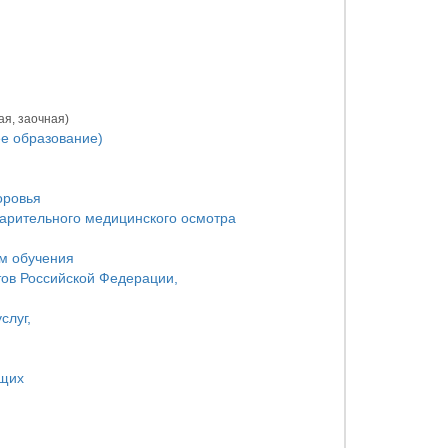
ая, заочная)
е образование)
оровья
арительного медицинского осмотра
ам обучения
тов Российской Федерации,
слуг,
ющих