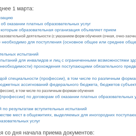
нее 1 марта:
изацию
 об оказании платных образовательных услуг
 которым образовательная организация объявляет прием
разовательной деятельности (с указанием форм обучения (очная, очно-заочн
е необходимо для поступления (основное общее или среднее обще
тельных испытаний
пытаний для инвалидов и лиц с ограниченными возможностями зд
 необходимости) прохождения поступающими обязательного предв
дой специальности (профессии), в том числе по различным форм
бюджетных ассигнований федерального бюджета, бюджетов субъек
фессии), в том числе по различным формам обучения
(профессии) по договорам об оказании платных образовательных у
 по результатам вступительных испытаний
естве мест в общежитиях, выделяемых для иногородних поступа
разовательных услуг
 со дня начала приема документов: