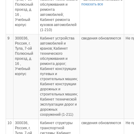
- плакаты «Дорожные
· Углеродистые стали
показать все
Полюсный
обслуживания и
учебными разрезами
ситуации»
· Легированные стали
проезд, д.
ремонта
- двигатель М-412 в
- плакаты «Основы
· Коррозия и защита
16 ,
автомобилей;
разрезе
управления
от нее
Учебный
Кабинет ремонта
- двигатель Газ-21 в
транспортным
· Медь и ее сплавы
корпус
кузовов автомобилей
разрезе
средством»
· Алюминий и его
(1-210)
- КПП в разрезе
- плакат «Сигналы
сплавы
- коленчатый вал
регулировщика»
9
300036,
Кабинет устройства
сведения обновляются
Не п
· Пластмассы
- накидные ключи для
- плакаты «Оказание
Россия, г.
автомобилей и
· Комплект из 10
разборочных работ
экстренной помощи»
Тула, 7-ой
кранов; Кабинет
плакатов
- стенд «Генератор»
- плакаты
Полюсный
технического
«Автомобильные
- стенд «Детали
«Особенности
проезд, д.
обслуживания и
эксплуатационные
двигателя»
движения в различных
16 ,
ремонта дорог;
материалы»
- стенд «Система
условиях»
Учебный
Кабинет конструкции
· Серия из 19
зажигания»
- плакаты «Элементы
корпус
путевых и
плакатов «Допуски и
- альбом ГАЗ-53А
практического экзамена
строительных машин;
посадки»
Плакаты:
по вождению
Кабинет конструкции
- печь муфельная
- Окрасочные и
транспортного
дорожных и
кузовные работы
средства»
строительных машин;
- Виды оборудования
Кабинет технической
для правки геометрии
эксплуатации дорог и
кузовов
дорожных
- Устройство и принцип
сооружений (1-211)
работы оборудования
для правки геометрии
10
300036,
Кабинет структуры
сведения обновляются
Не п
кузовов
Россия, г.
транспортной
- Виды сварочного
Тула, 7-ой
системы; Кабинет