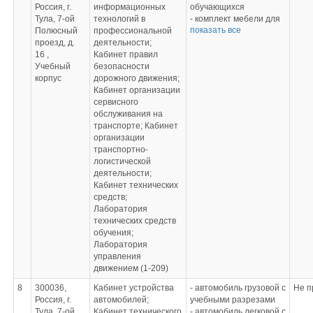
движение»
световой сигнализации
Россия, г.
информационных
обучающихся
- Комплект
- приборы,
Тула, 7-ой
технологий в
- комплект мебели для
электронных
инструменты и
показать все
Полюсный
профессиональной
преподавателя
образовательных
приспособления
проезд, д.
деятельности;
- доска магнитная
материалов по
- демонстрационные
16 ,
Кабинет правил
- компьютер
основным темам
комплексы
Учебный
безопасности
- проектор
материаловедения –
«Электрооборудование
корпус
дорожного движения;
- автомобильный
всего 85 ОМS Module
автомобилей»
Кабинет организации
тренажер АТК-3
file
- плакаты по темам
сервисного
- унифицированная
Презентации:
лабораторно-
обслуживания на
панорама «Дорожные
· Материаловедение.
практических занятий
транспорте; Кабинет
ситуации»
Содержание курса.
- осциллограф
организации
- тахограф
· Строение металлов
- мультиметр
транспортно-
- коммутатор
· Кристаллические и
- комплект расходных
логистической
- светофор
аморфные тела
материалов
деятельности;
- аптечка
· Кристаллизация
Кабинет технических
- огнетушитель
металлов
средств;
- стенд «Безопасность
· Основы технологии
Лаборатория
безопасность
металлов
технических средств
дорожного движения»
· Термическая
обучения;
- стенд «Средства
обработка
Лаборатория
регулирования
· Химико-термическая
управления
дорожного движения»
обработка
движением (1-209)
- стенд:«Аптечка
· Производство чугуна
первой помощи»
и стали
8
300036,
Кабинет устройства
- автомобиль грузовой с
Не п
- плакаты «Дорожные
· Сталь Свойства
Россия, г.
автомобилей;
учебными разрезами
знаки и разметка»
стали
Тула, 7-ой
Кабинет технического
- автомобиль легковой с