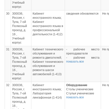
масел
Учебный
Шкаф для документов
- комплект спиртовок
корпус
высокий
- ареометры.
Доска классная
30
300036,
Кабинет
сведения обновляются
Не п
магнитная
Россия, г.
иностранного языка;
Жалюзи
Тула, 7-ой
Кабинет
Комнатные растения
Полюсный
иностранного языка в
Компьютер в сборке
проезд, д.
профессиональной
Фильтр-удлинитель
16 ,
деятельности (1-412)
Учебный
Стенды, плакаты,
корпус
инструктивные карты
Стенд «Соединённое
31
300036,
Кабинет технического
- рабочее место
Не п
Королевство
Россия, г.
обслуживания и
преподавателя
Великобритании и
Тула, 7-ой
ремонта двигателей;
- рабочие места
Северной Ирландии»
показать все
Полюсный
Кабинет технического
обучающихся
Мини-стен «Тула»
проезд, д.
обслуживания и
- двигатели
Мини-стенд
16 ,
ремонта шасси
внутреннего сгорания
«Англоговорящие
Учебный
автомобилей (1-413)
- стенд для
страны»
корпус
позиционной работы с
Мини-стенд
двигателем
32
300036,
Кабинет
Оборудование
Не п
«Грамматика»
- наборы слесарных
Россия, г.
иностранного языка;
Столы ученические
Мини-стенд
инструментов
Тула, 7-ой
Лаборатория
Стулья ученические
«Календарь»
- набор контрольно-
показать все
Полюсный
лингафонная (1-414)
Стол
Карты стран
измерительного
проезд, д.
преподавательский
английского языка
инструмента
16 ,
Кресло
Плакат «Страны мира»
- макет двигателя