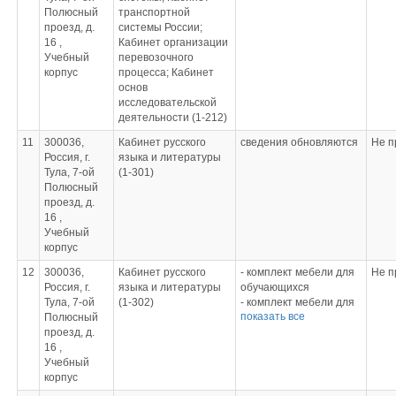
оборудования
Полюсный
транспортной
- Устройство и принцип
проезд, д.
системы России;
работы сварочного
16 ,
Кабинет организации
оборудования
Учебный
перевозочного
различных типов
корпус
процесса; Кабинет
- Виды и назначение
основ
оборудования,
исследовательской
приспособлений и
деятельности (1-212)
инструментов для
11
300036,
Кабинет русского
сведения обновляются
Не п
проверки
Россия, г.
языка и литературы
геометрических
Тула, 7-ой
(1-301)
параметров кузовов
Полюсный
- Правила пользования
проезд, д.
инструментом для
16 ,
проверки
Учебный
геометрических
корпус
параметров кузовов
- Визуальные признаки
12
300036,
Кабинет русского
- комплект мебели для
Не п
наличия повреждения
Россия, г.
языка и литературы
обучающихся
наружных и внутренних
Тула, 7-ой
(1-302)
- комплект мебели для
элементов кузовов
показать все
Полюсный
преподавателя
- Признаки наличия
проезд, д.
- ноутбук
скрытых дефектов
16 ,
- проектор, экран
элементов кузова
Учебный
настенный
корпус
- принтер
- доска классная