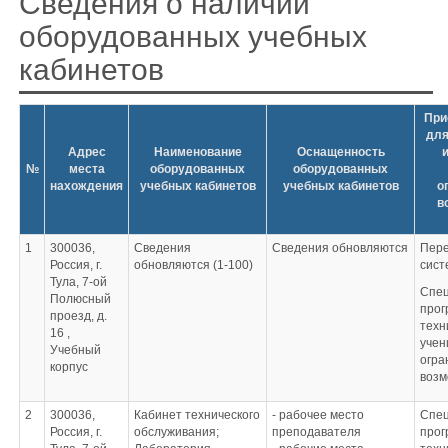
Сведения о наличии
оборудованных учебных
кабинетов
При
для
Адрес
Наименование
Оснащенность
№
места
оборудованных
оборудованных
нахождения
учебных кабинетов
учебных кабинетов
о
в
1
300036,
Сведения
Сведения обновляются
Пере
Россия, г.
обновляются (1-100)
сист
Тула, 7-ой
Спе
Полюсный
прог
проезд, д.
техн
16 ,
учен
Учебный
огра
корпус
возм
2
300036,
Кабинет технического
- рабочее место
Спе
Россия, г.
обслуживания;
преподавателя
прог