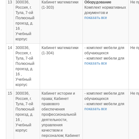
13
300036,
Кабинет математики
Оборудование
Не п
Стенды, плакаты,
Россия, г.
(1-303)
Комплект нормативных
инструктивные карты:
Тула, 7-ой
документов и
"Великий писатель
показать все
Полюсный
должностных
русской земли",
проезд, д.
инструкций
"Гордость тульского
16 ,
Комплект нормативных
края", "В помощь
Учебный
документов по ТБ
студенту", "Деловые
корпус
Стол однотумбовый
бумаги"
Стул офисный
Учебная литература:
14
300036,
Кабинет математики
- комплект мебели для
Не п
Стол ученический
Воителева Т.М. Русский
Россия, г.
(1-304)
обучающихся
Стул ученический
язык: сборник
Тула, 7-ой
- комплект мебели для
Шкаф для документов
упражнений для 10 кл:
показать все
Полюсный
преподавателя
Шкаф для одежды
среднее (полное)
проезд, д.
- интерактивная доска
Стеллаж для книг
общее образование
16 ,
- ноутбук
Доска классная
(базовый уровень).-М.:
Учебный
- меловая доска
Доска магнитная
«Академия», 2012.
корпус
- стенды «База данных
Проекционный экран
Воителева Т.М. Русский
для решения задач»,
Проектор
15
300036,
Кабинет истории и
- комплект мебели для
Не п
язык: сборник
«Стереометрия»,
Крепление для
Россия, г.
права; Кабинет
обучающихся
упражнений для 11 кл:
«Математика в твоей
проектора
Тула, 7-ой
правового
- комплект мебели для
среднее (полное)
профессии»
Компьютер в сборке
показать все
Полюсный
обеспечения
преподавателя
общее образование
- модели
Фильтр сетевой
проезд, д.
профессиональной
- стенды
(базовый уровень).-М.:
геометрических тел
Видеокарта
16 ,
деятельности,
- проектор
«Академия», 2011.
- плакаты «Степени»,
Комнатные растения
Учебный
управления
- презентации по
Греков В.Ф. Русский
«Векторы», «Решение
Шторы тюлевые
корпус
качеством и
темам курса,
язык.-10-11 классы:
тригонометрических
Комплект
персоналом; Кабинет
видеофильмы
учеб. для учреждений.-
уравнений», «Частные