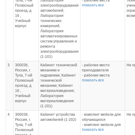
Тула, 7-ой
Лаборатория
- рабочие места
техн
показать все
Полюсный
электрооборудования
обучающихся
учен
проезд, д.
автомобилей;
- стенд «Генератор»
огра
16 ,
Лаборатория
- стенд «Стартер»
возм
Учебный
технических
- комплект деталей
корпус
измерений;
электрооборудования
Лаборатория
автомобилей
автоматизированных
- стенд для проверки
систем управления и
генераторов и
ремонта
стартеров
электрооборудования
- стенд для проверки
(1-101)
форсунок бензинового
двигателя
3
300036,
Кабинет технической
- рабочее место
Не п
- комплект расходных
Россия, г.
механики и
преподавателя
материалов
Тула, 7-ой
гидравлики; Кабинет
- рабочие места
показать все
Полюсный
технической
обучающихся
проезд, д.
механики; Кабинет
- классная доска
16 ,
материаловедения;
- лазерный принтер/
Учебный
Лаборатория
копир/сканер
корпус
материаловедения
- компьютер
(1-201)
- Digital Projector BenQ
MS513
4
300036,
Кабинет устройства
- комплект мебели для
Не п
- экран
Россия, г.
автомобилей (1-202)
обучающихся
- комплект плакатов по
Тула, 7-ой
- комплект мебели для
технической механике
показать все
Полюсный
преподавателя
- макеты механических