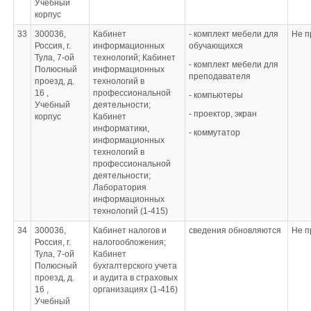
Учебный
преподавательское
- плакат
корпус
Шкафы
Документация
«Распределенный
двухстворчатые
кабинета
впрыск топлива»
33
300036,
Кабинет
- комплект мебели для
Не п
Доска классная
Паспорт кабинета
- плакат устройство
Россия, г.
информационных
обучающихся
Инструкции по охране
двигателя ВАЗ
Тула, 7-ой
технологий; Кабинет
Инструменты
труда
- комплект мебели для
- плакат устройство
Полюсный
информационных
Компьютер
План работы кабинета
преподавателя
двигателя КамАЗ
проезд, д.
технологий в
Монитор
на учебный год
- двигатель М-412 в
16 ,
профессиональной
- компьютеры
Клавиатура
Должностная
разрезе
Учебный
деятельности;
Мышь проводная
инструкция
- двигатель Газ-21 в
- проектор, экран
корпус
Кабинет
Удлинитель шести
заведующего
разрезе
информатики,
гнездовой
- коммутатор
кабинетом
- коленчатый вал
информационных
отчеты о работе за
- стенд «детали
технологий в
Стенды, плакаты,
семестр и предыдущий
двигателя»
профессиональной
инструктивные карты
год
- стенд «система
деятельности;
Плакат двусторонний
Учебно-методическая
зажигания»
Лаборатория
«Англоязычные
документация (УМК,
- доска аудиторная 3-х
информационных
страны» и
ФОСы, КИМы)
элементная
технологий (1-415)
«Соединённое
Дидактическое
- компьютер
Королевство
обеспечение
34
300036,
Кабинет налогов и
сведения обновляются
Не п
- проектор, экран
Великобритании и
дисциплины
Россия, г.
налогообложения;
- оборудование
Северной Ирландии»
(распечатки, карточки,
Тула, 7-ой
Кабинет
рабочего места
Плакат односторонний
задания, таблицы,
Полюсный
бухгалтерского учета
«Ремонт карданных
«Соединённое
схемы, тематические
проезд, д.
и аудита в страховых
соединений»
Королевство
подборки,
16 ,
организациях (1-416)
- оборудование
Великобритании и
презентации,
Учебный
рабочего места
Северной Ирландии»
проверочные работы;