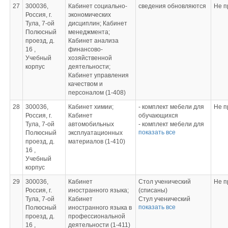
(ИПП)
27
300036,
Кабинет социально-
сведения обновляются
Не п
Россия, г.
экономических
Тула, 7-ой
дисциплин; Кабинет
Полюсный
менеджмента;
проезд, д.
Кабинет анализа
16 ,
финансово-
Учебный
хозяйственной
корпус
деятельности;
Кабинет управления
качеством и
персоналом (1-408)
28
300036,
Кабинет химии;
- комплект мебели для
Не п
Россия, г.
Кабинет
обучающихся
Тула, 7-ой
автомобильных
- комплект мебели для
показать все
Полюсный
эксплуатационных
преподавателя
проезд, д.
материалов (1-410)
- химическая посуда
16 ,
- химические реактивы
Учебный
- весы аналитические
корпус
- шкаф вытяжной
- шкаф
29
300036,
Кабинет
Стол ученический
Не п
демонстрационный
Россия, г.
иностранного языка;
(списаны)
- комплект пробирок,
Тула, 7-ой
Кабинет
Стул ученический
комплект стекол для
показать все
Полюсный
иностранного языка в
(списаны)
опытов, колбы
проезд, д.
профессиональной
Стол преподавателя
- образцы топлива и
16 ,
деятельности (1-411)
Кресло офисное