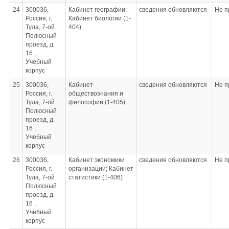
(тематический)
24
300036,
Кабинет географии;
сведения обновляются
Не п
- тренажёр сердечно-
Россия, г.
Кабинет биологии (1-
лёгочной реанимации
Тула, 7-ой
404)
«Максим»
Полюсный
- электронный тир
проезд, д.
«Рубин» в комплекте
16 ,
- компас ученический
Учебный
- макет ударный
корпус
- носилки
- прибор ВПХР
25
300036,
Кабинет
сведения обновляются
Не п
- прибор АП-12
Россия, г.
обществознания и
- прибор ДП-24
Тула, 7-ой
философии (1-405)
- прибор СТП
Полюсный
- противогаз
проезд, д.
- станок прицелочный
16 ,
- массогабаритный
Учебный
макет АКМ-74
корпус
- интовка
26
300036,
Кабинет экономики
сведения обновляются
Не п
пневматическая
Россия, г.
организации; Кабинет
- пистолет
Тула, 7-ой
статистики (1-406)
пневматический
Полюсный
- сумка медицинская с
проезд, д.
набором медикаментов
16 ,
для ПМП
Учебный
- индивидуальные
корпус
перевязочные пакеты