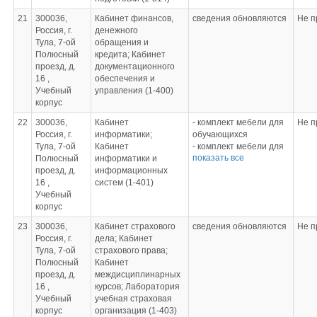
задач для студ. СПО
«Охрана труда»
21
300036,
Кабинет финансов,
сведения обновляются
Не п
- правила по охране
Россия, г.
денежного
труда на
Тула, 7-ой
обращения и
автомобильном
Полюсный
кредита; Кабинет
транспорте ПОТ Р 0-
проезд, д.
документационного
200-01-95
16 ,
обеспечения и
- межотраслевые
Учебный
управления (1-400)
правила по охране
корпус
труда на
автомобильном
22
300036,
Кабинет
- комплект мебели для
Не п
транспорте ПОТ Р
Россия, г.
информатики;
обучающихся
М-027-2003
Тула, 7-ой
Кабинет
- комплект мебели для
- огнетушители
показать все
Полюсный
информатики и
преподавателя
порошковый и
проезд, д.
информационных
- персональный
углекислотный ОУ-5 и
16 ,
систем (1-401)
компьютер
ОП-5
Учебный
- проектор, экран
- пожарный рукав и
корпус
- программное
ствол
обеспечение
23
300036,
Кабинет страхового
сведения обновляются
Не п
- строительная каска
Россия, г.
дела; Кабинет
- респираторы
Тула, 7-ой
страхового права;
- защитные очки
Полюсный
Кабинет
- знаки безопасности
проезд, д.
междисциплинарных
- аптечка
16 ,
курсов; Лаборатория
- противопожарный
Учебный
учебная страховая
щит в комплекте
корпус
организация (1-403)
- комплект баннеров