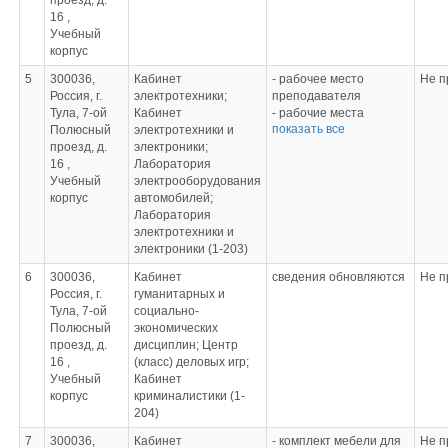
проезд, д.
- доска аудиторная 3-х
передач
16 ,
элементная
- стенды
Учебный
- компьютер
«Механические
корпус
- проектор
передачи»
- комплект по
- стенды «Детали и
5
300036,
Кабинет
- рабочее место
Не п
устройству автомобиля
узлы общего
Россия, г.
электротехники;
преподавателя
- макет двигателя
назначения»
Тула, 7-ой
Кабинет
- рабочие места
- задний мост
- учебно-методические
показать все
Полюсный
электротехники и
обучающихся
- коробка перемены
материалы
проезд, д.
электроники;
- учебное пособие DIGI
передач в разрезе
«Техническая
16 ,
Лаборатория
BOARD2 для базовой
- комплект учебных
механика»
Учебный
электрооборудования
подготовки в области
наглядных пособий по
- презентации к урокам
корпус
автомобилей;
цифровой техники,
электрооборудованию
по технической
Лаборатория
бесконтактной техники,
- плакат
механике
электротехники и
АУ и
«Распределенный
- презентация
электроники (1-203)
микрокомпьютерной
впрыск топлива»
открытого урока по
техники
- плакат «Вождение
6
300036,
Кабинет
сведения обновляются
Не п
технической механике
- наглядные пособия
автомобиля в сложных
Россия, г.
гуманитарных и
«Изгиб. Нормальное
«Электрические
условиях»
Тула, 7-ой
социально-
напряжение при
двигатели»,
- плакат "Устройство
Полюсный
экономических
изгибе. Расчет на
«Трансформаторы»
ВАЗ"
проезд, д.
дисциплин; Центр
прочность»
- стенды для проверки
- плакат "Устройство
16 ,
(класс) деловых игр;
- открытый урок-
полупроводниковых
КамАЗ"
Учебный
Кабинет
презентация по
приборов
корпус
криминалистики (1-
технической механике
- комплект деталей
204)
«Поступательное и
электрооборудования
вращательное
автомобилей и
7
300036,
Кабинет
- комплект мебели для
Не п