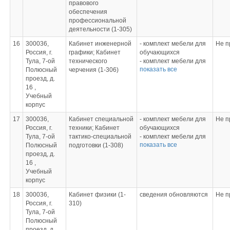
геометрических тел
правового
- Конституция РФ
М.: «Просвещение»,
случаи решения
обеспечения
- Уголовный кодекс РФ
2014.
тригонометрических
Инструменты
профессиональной
- Трудовой кодекс РФ
Антонова Е.С. Русский
уравнений», «Значения
Комплект инструментов
деятельности (1-305)
- КоАП
язык: учебник для
тригонометрических
для классной доски
- ФЗ «О защите прав
учреждений нач. и
функций», «Формулы
16
300036,
Кабинет инженерной
- комплект мебели для
Не п
Комплект трафаретов
потребителей»
сред. проф.
тригонометрии»,
Россия, г.
графики; Кабинет
обучающихся
геометрических фигур
образования/Т.М.
«Логарифмы»
Тула, 7-ой
технического
- комплект мебели для
Комплект трафаретов
Воителева.-М.:
- геометрические
показать все
Полюсный
черчения (1-306)
преподавателя
графиков функций
«Академия», 2012.
инструменты
проезд, д.
- компьютеры
Комплект инструментов
- калькуляторы
16 ,
- классная доска
для сан. уборки
- комплекты учебной
Учебный
- проектор, экран
кабинета
литературы
корпус
- программное
Комплект раздаточного
- сборники задач,
обеспечение
материала по алгебре
17
300036,
Кабинет специальной
- комплект мебели для
Не п
таблицы Брадиса
«КОМПАС-3D»
Комплект раздаточного
Россия, г.
техники; Кабинет
обучающихся
- презентации и
материала по
Тула, 7-ой
тактико-специальной
- комплект мебели для
видеофильмы по
геометрии
показать все
Полюсный
подготовки (1-308)
преподавателя
избранным темам
Комплект КИМ
проезд, д.
- стенды с наглядными
математики
16 ,
пособиями
- дидактические
Стенды, плакаты,
Учебный
- персональный
материалы
инструктивные карты
корпус
компьютер
- контрольно-
Информационные
измерительные
стенды
18
300036,
Кабинет физики (1-
сведения обновляются
Не п
материалы
Комплект плакатов по
Россия, г.
310)
алгебре
Тула, 7-ой
Комплект плакатов по
Полюсный
геометрии
проезд, д.