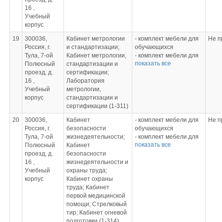
Комплект мини-
16 ,
конспектов
Учебный
Комплект тренинг-
корпус
заданий
19
300036,
Кабинет метрологии
- комплект мебели для
Не п
Комплект
Россия, г.
и стандартизации;
обучающихся
дидактических
Тула, 7-ой
Кабинет метрологии,
- комплект мебели для
материалов
показать все
Полюсный
стандартизации и
преподавателя
проезд, д.
сертификации;
- штангенциркули
Учебная литература
16 ,
Лаборатория
- микрометры
Башмаков М.И.
Учебный
метрологии,
- нутрометры
Математика: учебник
корпус
стандартизации и
- детали для
для студ. СПО
сертификации (1-311)
измерения
Башмаков М.И.
Математика: задачник
20
300036,
Кабинет
- комплект мебели для
Не п
для студ. СПО
Россия, г.
безопасности
обучающихся
Колмогоров
Тула, 7-ой
жизнедеятельности;
- комплект мебели для
А.Н.Алгебра и начала
показать все
Полюсный
Кабинет
преподавателя
анализа: учеб. для ОУ
проезд, д.
безопасности
- компьютер
Погорелов А.В.
16 ,
жизнедеятельности и
- проектор, экран
Геометрия: учеб. для
Учебный
охраны труда;
- презентации
ОУ
корпус
Кабинет охраны
- видеофильмы
Дадаян А.А.
труда; Кабинет
- комплект плакатов
Математика: учебник
первой медицинской
- учебно-методические
для студ. СПО
помощи; Стрелковый
материалы «Охрана
Дадаян А.А.
тир; Кабинет огневой
труда»
Математика: сборник
подготовки (1-314)
- электронный учебник