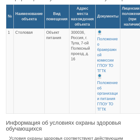
Адрес
Лицензии
Наименование
Вид
места
положен
№
Документы
объекта
помещения
нахождения
(при
объекта
наличии
1
Столовая
Объект
300036,
питания
Россия, г.
Положение
Тула, 7-ой
о
Полюсный
бракеражн
проезд, д.
ой
16
комиссии
ГПОУ ТО
ТГТК
Положение
об
организаци
и питания
ГПОУ ТО
ТГТК
Информация об условиях охраны здоровья
обучающихся
Условия охраны здоровья соответствуют действующим