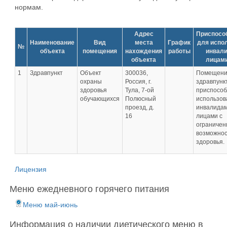
нормам.
Адрес
Приспосо
Наименование
Вид
места
График
для испо
№
объекта
помещения
нахождения
работы
инвали
объекта
лицами
1
Здравпункт
Объект
300036,
Помещен
охраны
Россия, г.
здравпунк
здоровья
Тула, 7-ой
приспособ
обучающихся
Полюсный
использов
проезд, д.
инвалидам
16
лицами с
ограниче
возможно
здоровья.
Лицензия
Меню ежедневного горячего питания
Меню май-июнь
Информация о наличии диетического меню в