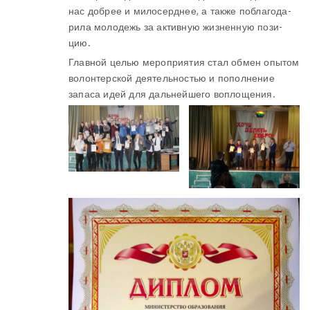
нас доб­рее и ми­ло­серд­нее, а так­же по­бла­го­да­
ри­ла мо­ло­дежь за ак­тив­ную жиз­нен­ную по­зи­
цию.
Главной целью мероприятия стал обмен опытом
волонтерской деятельностью и пополнение
запаса идей для дальнейшего воплощения.