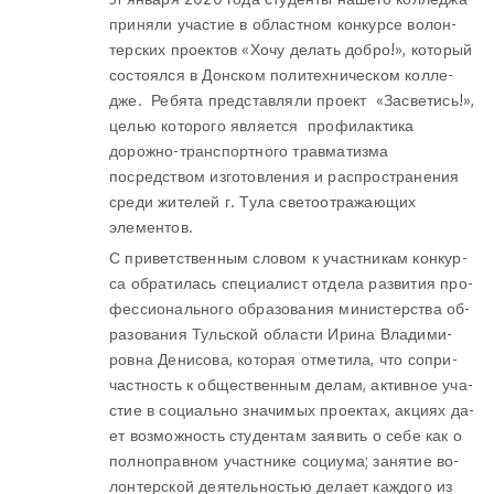
приняли участие в об­ласт­ном кон­курсе во­лон­
тер­ских про­ек­тов «Хо­чу де­лать доб­ро!», который
состоялся в Дон­ском по­ли­тех­ни­че­ском кол­ле­
дже. Ребята представляли проект «Засветись!»,
целью которого является профилактика
дорожно-транспортного травматизма
посредством изготовления и распространения
среди жителей г. Тула светоотражающих
элементов.
С при­вет­ствен­ным сло­вом к участ­ни­кам кон­кур­
са об­ра­ти­лась спе­ци­а­лист от­де­ла раз­ви­тия про­
фес­сио­наль­но­го об­ра­зо­ва­ния ми­ни­стер­ства об­
ра­зо­ва­ния Туль­ской об­ла­сти Ири­на Вла­ди­ми­
ров­на Де­ни­со­ва, ко­то­рая от­ме­ти­ла, что со­при­
част­ность к об­ще­ствен­ным де­лам, ак­тив­ное уча­
стие в со­ци­аль­но зна­чи­мых про­ек­тах, ак­ци­ях да­
ет воз­мож­ность сту­ден­там за­явить о се­бе как о
пол­но­прав­ном участ­ни­ке со­ци­у­ма; за­ня­тие во­
лон­тер­ской де­я­тель­но­стью де­ла­ет каж­до­го из