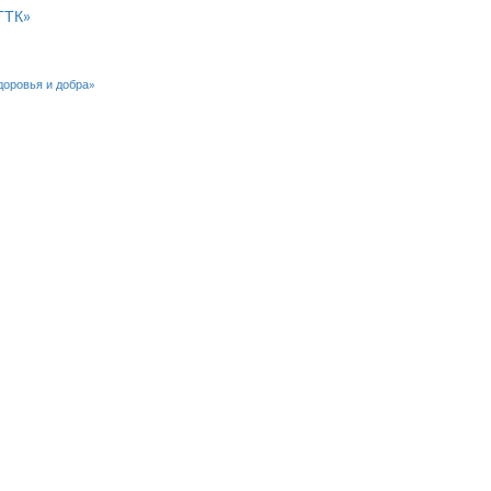
ГТК»
доровья и добра»