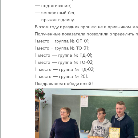
— подтягивание;
— эстафетный бег;
— прыжки в длину.
В этом году праздник прошел не в привычном м
Полученные показатели позволили определить 
I место – группа № ОП-01;
I место – группа № ТО-01;
II место — группа № ПД-01;
II место — группа № ТО-02;
III место — группа № ПД-02;
III место — группа № 201.
Поздравляем победителей!