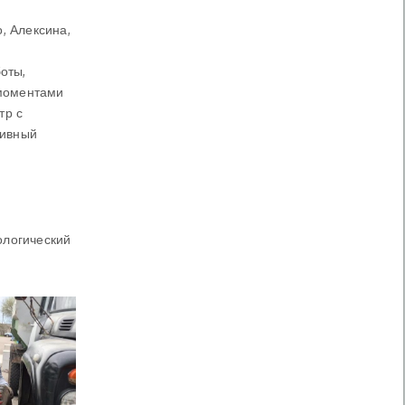
, Алексина,
оты,
 моментами
тр с
тивный
ологический