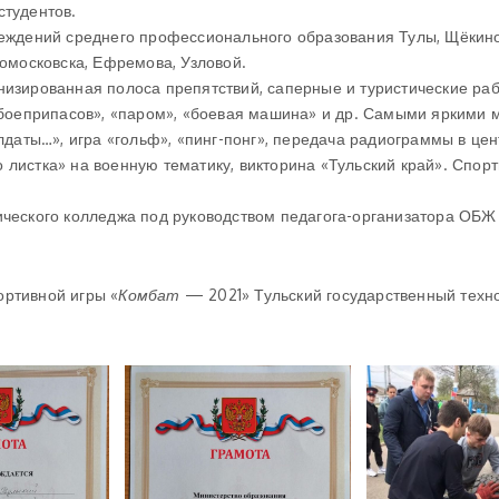
студентов.
реждений среднего профессионального образования Тулы, Щёкино
вомосковска, Ефремова, Узловой.
низированная полоса препятствий, саперные и туристические раб
а боеприпасов», «паром», «боевая машина» и др. Самыми яркими
олдаты…», игра «гольф», «пинг-понг», передача радиограммы в цен
 листка» на военную тематику, викторина «Тульский край». Спор
ического колледжа под руководством педагога-организатора ОБЖ
ортивной игры «
Комбат
— 2021» Тульский государственный техн