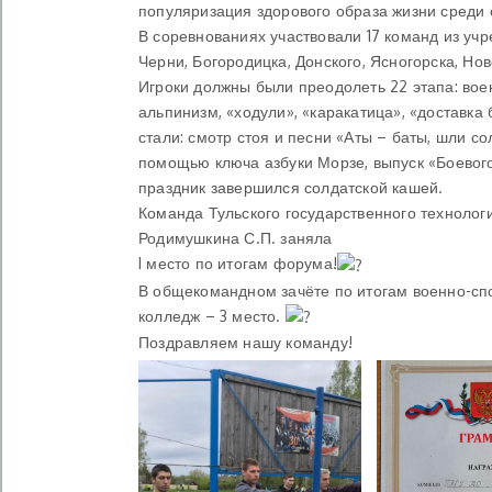
популяризация здорового образа жизни среди 
В соревнованиях участвовали 17 команд из уч
Черни, Богородицка, Донского, Ясногорска, Но
Игроки должны были преодолеть 22 этапа: вое
альпинизм, «ходули», «каракатица», «доставк
стали: смотр стоя и песни «Аты – баты, шли с
помощью ключа азбуки Морзе, выпуск «Боевого
праздник завершился солдатской кашей.
Команда Тульского государственного технолог
Родимушкина С.П. заняла
I место по итогам форума!
В общекомандном зачёте по итогам военно-сп
колледж – 3 место.
Поздравляем нашу команду!