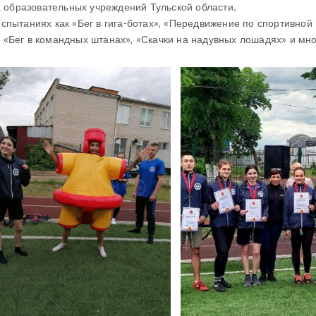
образовательных учреждений Тульской области.
спытаниях как «Бег в гига-ботах», «Передвижение по спортивной
«Бег в командных штанах», «Скачки на надувных лошадях» и мно