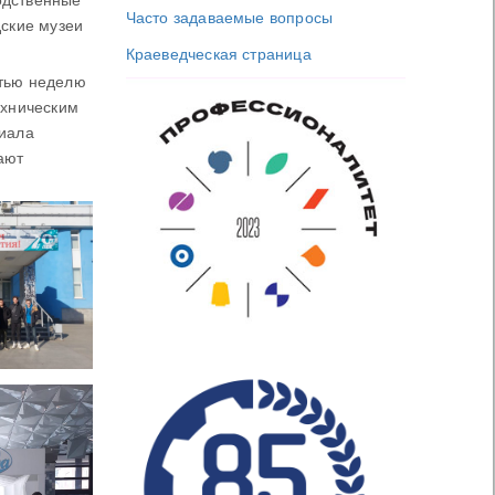
Часто задаваемые вопросы
дские музеи
Краеведческая страница
етью неделю
ехническим
циала
ают