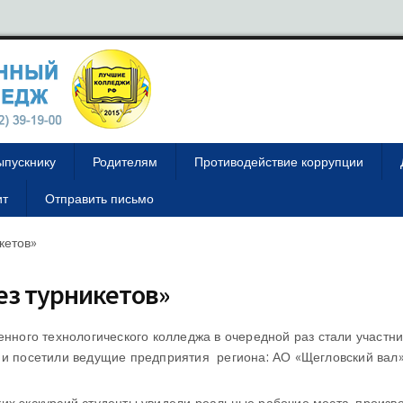
ыпускнику
Родителям
Противодействие коррупции
ит
Отправить письмо
кетов»
ез турникетов»
енного технологического колледжа в очередной раз стали участн
» и посетили ведущие предприятия региона: АО «Щегловский вал
их экскурсий студенты увидели реальные рабочие места, произв