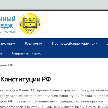
ыпускнику
Родителям
Противодействие коррупции
ит
Отправить письмо
туции РФ
 Конституции РФ
ль колледжа Хорев В.В. провел Единый урок-викторину, посвящё
нты узнали об истории становления Конституции России, в игров
троя РФ, правами и обязанностями граждан, системой органов
 поучаствовали в викторине. Самые внимательные и активные уча