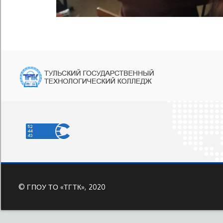
©
ГПОУ ТО «ТГТК», 2020