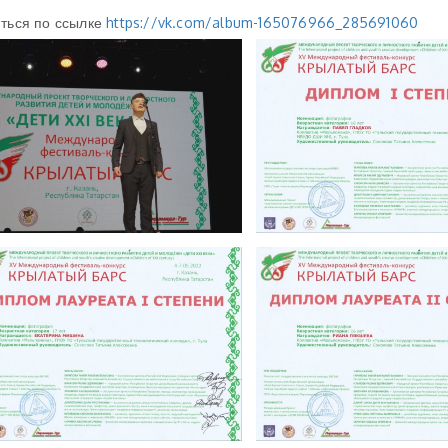
ться по ссылке
https://vk.com/album-165076966_285691060