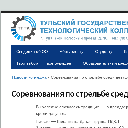
Сведения об ОО
Абитуриенту
Студенту
В
Твой выбор — твое будущее
Образовательный кред
Новости колледжа
/
Соревнования по стрельбе среди девуш
Соревнования по стрельбе сре
В колледже сложилась традиция — в преддвер
среди девушек.
1 место — Евлашкина Даная, группа ПД-01
2 место — Мишина Екатерина, группа ПД-02