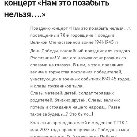
концерт «Нам это позабыть
нельзя….»
Праздник-концерт «Нам это позабыть нельзя….»,
посвященный 78-й годовщине Победы в
Великой Отечественной войне 1941-1945 гг.
День Победы, важнейший праздник для каждого
Россиянина! У нас его называют «праздник со
слезами на глазах». В нем, в этом празднике
величие торжества поколения победителей,
участвующих в военных событиях 1941-45 годов,
и слезы тружеников тыла.
Слезы матерей, детей, солдат терявших
родителей, близких друзей. Слезы, великих
потерь и страдания нашего народа… Разве
такое забудешь…? Это было…!
Коллектив преподавателей и студентов ТГТК 4
мая 2023 года провел праздник Победного мая
и посвящает его 78-й годовщине Победы!