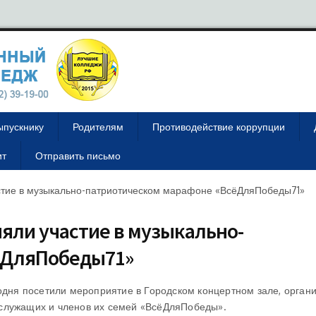
ыпускнику
Родителям
Противодействие коррупции
ит
Отправить письмо
стие в музыкально-патриотическом марафоне «ВсёДляПобеды71»
яли участие в музыкально-
ёДляПобеды71»
годня посетили мероприятие в Городском концертном зале, орган
служащих и членов их семей «ВсёДляПобеды».