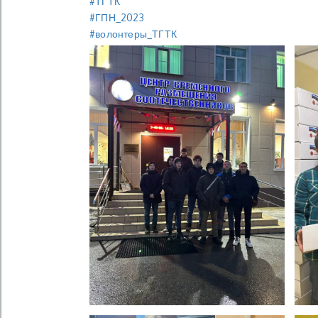
#ТГТК
#ГПН_2023
#волонтеры_ТГТК