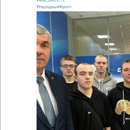
#НародныйФронт