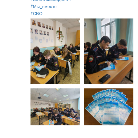
#Мы_вместе
#СВО