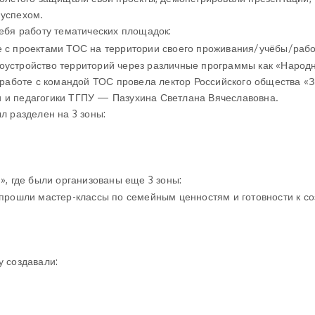
 успехом.
ебя работу тематических площадок:
с проектами ТОС на территории своего проживания/учёбы/рабо
гоустройство территорий через различные программы как «Народ
о работе с командой ТОС провела лектор Российского общества «З
и и педагогики ТГПУ — Пазухина Светлана Вячеславовна.
 разделен на 3 зоны:
», где были организованы еще 3 зоны:
е прошли мастер-классы по семейным ценностям и готовности к с
 создавали: