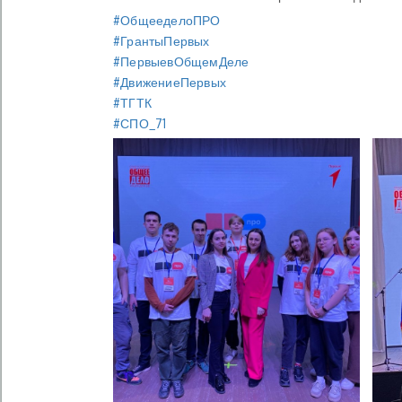
#ОбщееделоПРО
#ГрантыПервых
#ПервыевОбщемДеле
#ДвижениеПервых
#ТГТК
#СПО_71