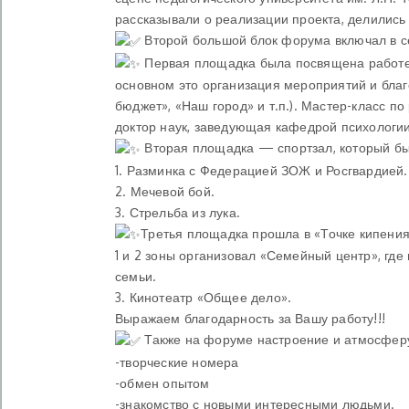
рассказывали о реализации проекта, делились
Второй большой блок форума включал в с
Первая площадка была посвящена работе 
основном это организация мероприятий и бла
бюджет», «Наш город» и т.п.). Мастер-класс п
доктор наук, заведующая кафедрой психологи
Вторая площадка — спортзал, который был
1. Разминка с Федерацией ЗОЖ и Росгвардией.
2. Мечевой бой.
3. Стрельба из лука.
Третья площадка прошла в «Точке кипения
1 и 2 зоны организовал «Семейный центр», гд
семьи.
3. Кинотеатр «Общее дело».
Выражаем благодарность за Вашу работу!!!
Также на форуме настроение и атмосферу
-творческие номера
-обмен опытом
-знакомство с новыми интересными людьми.