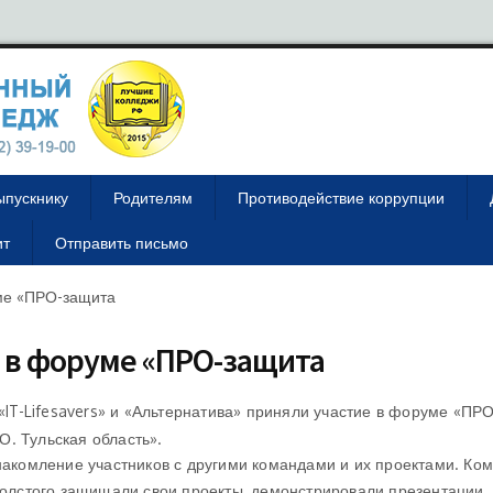
ыпускнику
Родителям
Противодействие коррупции
ит
Отправить письмо
ме «ПРО-защита
 в форуме «ПРО-защита
IT-Lifesavers» и «Альтернатива» приняли участие в форуме «ПР
. Тульская область».
акомление участников с другими командами и их проектами. Ко
 Толстого защищали свои проекты, демонстрировали презентации,