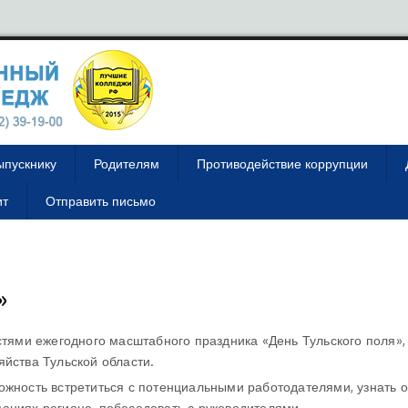
ыпускнику
Родителям
Противодействие коррупции
ит
Отправить письмо
»
стями ежегодного масштабного праздника «День Тульского поля»,
яйства Тульской области.
ожность встретиться с потенциальными работодателями, узнать 
аниях региона, побеседовать с руководителями