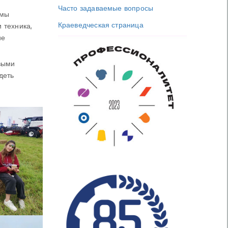
Часто задаваемые вопросы
емы
Краеведческая страница
 техника,
ие
выми
деть