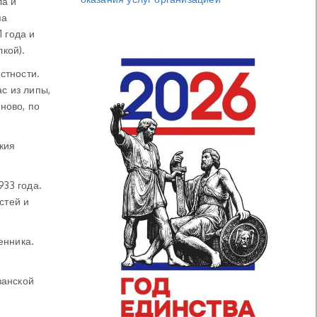
ла и
па
 года и
кой).
стности.
с из липы,
ново, по
кия
933 года.
стей и
енника.
занской