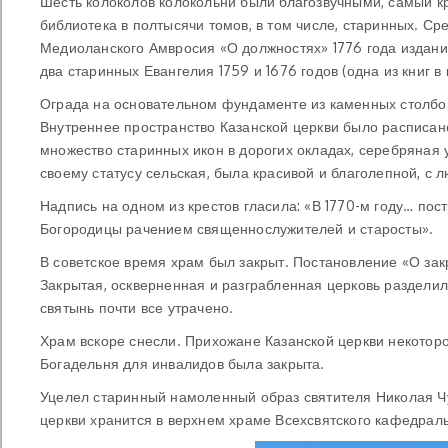
Шесть колоколов колокольни были благозвучными, самый к
библиотека в полтысячи томов, в том числе, старинных. С
Медиоланского Амвросия «О должностях» 1776 года издания
два старинных Евангелия 1759 и 1676 годов (одна из книг 
Ограда на основательном фундаменте из каменных столбов
Внутреннее пространство Казанской церкви было расписано
множество старинных икон в дорогих окладах, серебряная у
своему статусу сельская, была красивой и благолепной, с 
Надпись на одном из крестов гласила: «В 1770-м году… пос
Богородицы рачением священнослужителей и старосты».
В советское время храм был закрыт. Постановление «О зак
Закрытая, оскверненная и разграбленная церковь разделил
святынь почти все утрачено.
Храм вскоре снесли. Прихожане Казанской церкви некотор
Богадельня для инвалидов была закрыта.
Уцелел старинный намоленный образ святителя Николая Чу
церкви хранится в верхнем храме Всехсвятского кафедрал