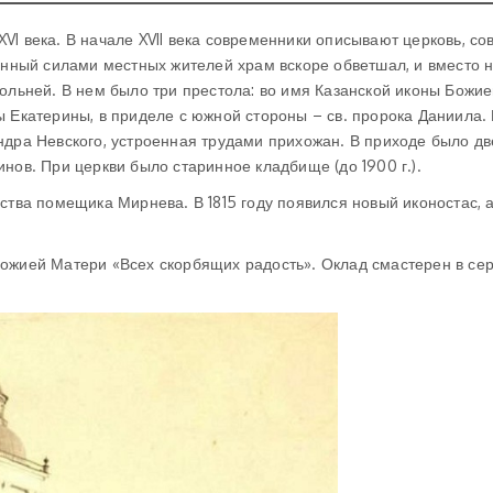
VI века. В начале XVII века современники описывают церковь, со
енный силами местных жителей храм вскоре обветшал, и вместо н
кольней. В нем было три престола: во имя Казанской иконы Божи
ы Екатерины, в приделе с южной стороны – св. пророка Даниила.
ндра Невского, устроенная трудами прихожан. В приходе было дв
нов. При церкви было старинное кладбище (до 1900 г.).
ства помещика Мирнева. В 1815 году появился новый иконостас, а 
Божией Матери «Всех скорбящих радость». Оклад смастерен в се