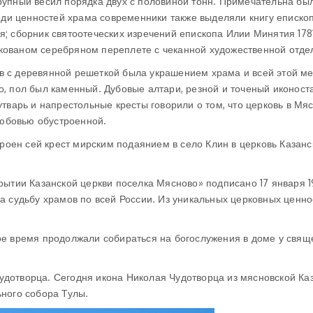
рупный весил порядка двух с половиной тонн. Примечательна бы
реди ценностей храма современники также выделяли книгу еписко
; сборник святоотеческих изречений епископа Илии Минятия 1781
в кованом серебряном переплете с чеканной художественной отдел
 с деревянной решеткой была украшением храма и всей этой ме
, пол был каменный. Дубовые алтари, резной и точеный иконоста
тварь и напрестольные кресты говорили о том, что церковь в Мяс
любовью обустроенной.
троен сей крест мирским подаянием в село Клин в церковь Казанс
рытии Казанской церкви поселка Мясново» подписано 17 января 1
а судьбу храмов по всей России. Из уникальных церковных ценно
ое время продолжали собираться на богослужения в доме у свящ
дотворца. Сегодня икона Николая Чудотворца из мясновской Ка
ьного собора Тулы.