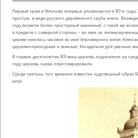
Первый храм в Мясново впервые упоминается в 80-е годы X
простую, в виде русского деревянного сруба-клети. Возвед
году возвели более просторный каменный, с такой же коло
в приделе с северной стороны – во имя св. великомучениц
церкви имелась часовня во имя благоверного князя Алекса
церковноприходская и земская; богадельня для увечных вои
В первое десятилетие XIX века церковь подновляли на сред
году церковь снова отреставрировали.
Среди святынь того времени известен чудотворный образ 
ризе.