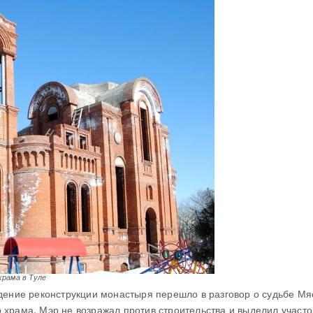
рама в Туле
дение реконструкции монастыря перешло в разговор о судьбе Мяс
храма. Мэр не возражал против строительства и выделил участо