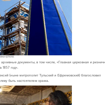
вка купола.
 архивные документы, в том числе, «Главная церковная и ризнич
 1857 год».
лексий (ныне митрополит Тульский и Ефремовский) благословил
леву быть настоятелем храма.