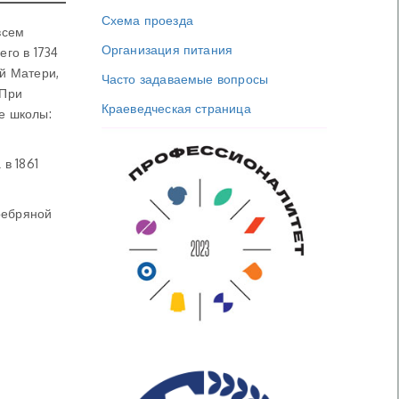
Схема проезда
всем
Организация питания
его в 1734
ей Матери,
Часто задаваемые вопросы
 При
Краеведческая страница
е школы:
в 1861
ребряной