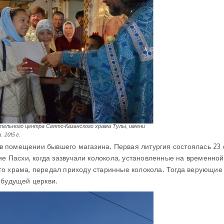
ельного центра Свято-Казанского храма Тулы, имени
 2015 г.
в помещении бывшего магазина. Первая литургия состоялась 23
ие Пасхи, когда зазвучали колокола, установленные на временной
го храма, передал приходу старинные колокола. Тогда верующие
 будущей церкви.