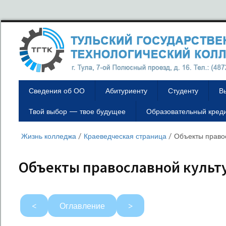
Сведения об ОО
Абитуриенту
Студенту
В
Твой выбор — твое будущее
Образовательный кред
Жизнь колледжа
/
Краеведческая страница
/
Объекты право
Объекты православной культ
<
Оглавление
>