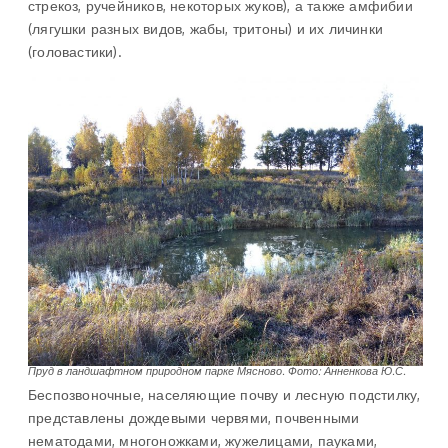
стрекоз, ручейников, некоторых жуков), а также амфибии
(лягушки разных видов, жабы, тритоны) и их личинки
(головастики).
Пруд в ландшафтном природном парке Мясново. Фото: Анненкова Ю.С.
Беспозвоночные, населяющие почву и лесную подстилку,
представлены дождевыми червями, почвенными
нематодами, многоножками, жужелицами, пауками,