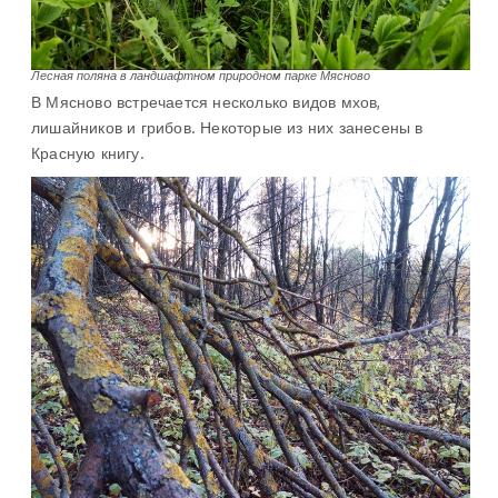
Лесная поляна в ландшафтном природном парке Мясново
В Мясново встречается несколько видов мхов,
лишайников и грибов. Некоторые из них занесены в
Красную книгу.