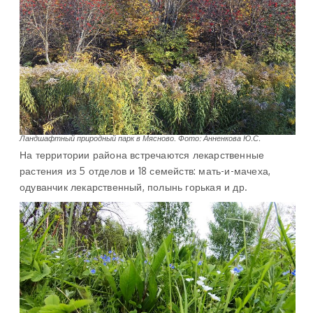
Ландшафтный природный парк в Мясново
.
Фото: Анненкова Ю.С.
На территории района встречаются лекарственные
растения из 5 отделов и 18 семейств: мать-и-мачеха,
одуванчик лекарственный, полынь горькая и др.