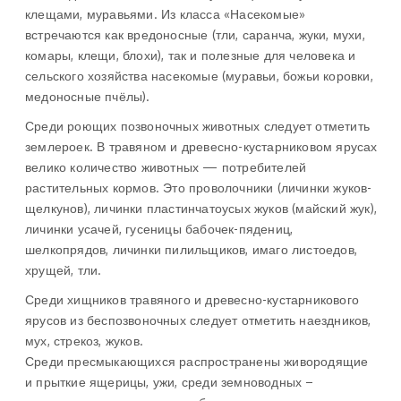
клещами, муравьями. Из класса «Насекомые»
встречаются как вредоносные (тли, саранча, жуки, мухи,
комары, клещи, блохи), так и полезные для человека и
сельского хозяйства насекомые (муравьи, божьи коровки,
медоносные пчёлы).
Среди роющих позвоночных животных следует отметить
землероек. В травяном и древесно-кустарниковом ярусах
велико количество животных — потребителей
растительных кормов. Это проволочники (личинки жуков-
щелкунов), личинки пластинчатоусых жуков (майский жук),
личинки усачей, гусеницы бабочек-пядениц,
шелкопрядов, личинки пилильщиков, имаго листоедов,
хрущей, тли.
Среди хищников травяного и древесно-кустарникового
ярусов из беспозвоночных следует отметить наездников,
мух, стрекоз, жуков.
Среди пресмыкающихся распространены живородящие
и прыткие ящерицы, ужи, среди земноводных –