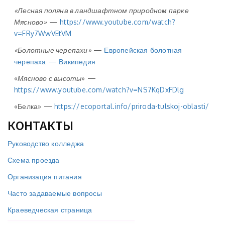
«Лесная поляна в ландшафтном природном парке
Мясново»
—
https://www.youtube.com/watch?
v=FRy7WwVEtVM
«Болотные черепахи»
—
Европейская болотная
черепаха — Википедия
«
Мясново с высоты
» —
https://www.youtube.com/watch?v=NS7KqDxFDlg
«Белка» —
https://ecoportal.info/priroda-tulskoj-oblasti/
КОНТАКТЫ
Руководство колледжа
Схема проезда
Организация питания
Часто задаваемые вопросы
Краеведческая страница