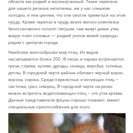
области как редкий и малоизученный. Такие черепахи
для нашего региона нетипичны, им у нас слишком
холодно, и тем ценнее, что они смогли прижиться на этом
пруду. Кроме черепах в пруду возле жилого комплекса
безостановочно голосят лягушки, там живут дикие утки,
вокруг поют соловьи — редкий уголок живой природы
рядом с центром города.
Наиболее многообразен мир птиц. Их видов
насчитывается более 200. В лесах и парках встречаются
грачи, стрижи, кулики, дрозды, синицы, воробьи, соловьи,
дятлы. В городской черте района обитают черный ворон,
ворона, сорока. Среди перелетных и кочующих птиц –
ласточка, грач, скворец. В городской черте на реках
можно встретить водоплавающих птиц – это утка-кряква.
Данные представители фауны хорошо плавают, имеют
специальные приспособления для этого.