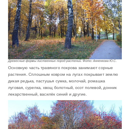
Древесные формы лиственных пород растений. Фото: Анненкова Ю.С.
Основную часть травяного покрова занимают сорные
растения. Сплошным ковром на лугах покрывает землю
дикая редька, пастушья сумка, молочай, ромашка
луговая, сурепка, хвощ болотный, осот полевой, донник
лекарственный, василёк синий и другие.