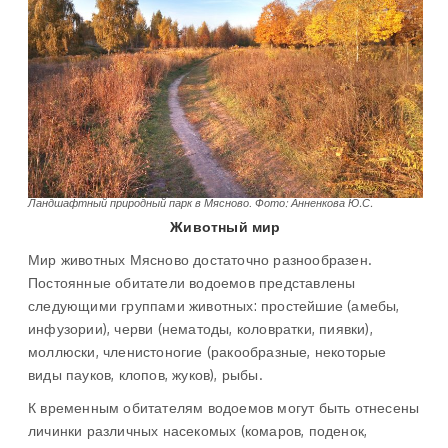
Ландшафтный природный парк в Мясново
.
Фото: Анненкова Ю.С.
Животный мир
Мир животных Мясново достаточно разнообразен.
Постоянные обитатели водоемов представлены
следующими группами животных: простейшие (амебы,
инфузории), черви (нематоды, коловратки, пиявки),
моллюски, членистоногие (ракообразные, некоторые
виды пауков, клопов, жуков), рыбы.
К временным обитателям водоемов могут быть отнесены
личинки различных насекомых (комаров, поденок,