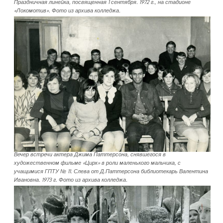
Праздничная линейка, посвященная 1 сентября. 1972 г., на стадионе
«Локомотив». Фото из архива колледжа.
Вечер встречи актера Джима Паттерсона, снявшегося в
художественном фильме «Цирк» в роли маленького мальчика, с
учащимися ГПТУ № 11. Слева от Д.Паттерсона библиотекарь Валентина
Ивановна. 1973 г. Фото из архива колледжа.