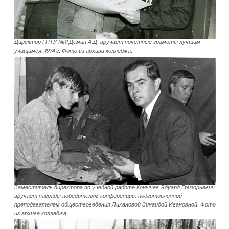
Директор ГПТУ №11 Демин А.Д. вручает почетные грамоты лучшим
учащимся. 1974 г. Фото из архива колледжа.
Заместитель директора по учебной работе Конычев Эдуард Григорьевич
вручает награды победителям конференции, подготовленной
преподавателем обществоведения Лихановой Зинаидой Ивановной. Фото
из архива колледжа.